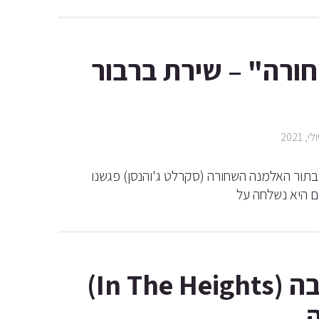
רה" – שירת ברבור
בתור האלמנה השחורה (סקרלט ג'והנסן) פגשנו
שכונה על הגובה (In The Heights)