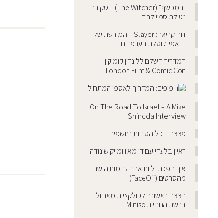
"המכשף" (The Witcher) – סקירה
נטולת ספויילרים
דוח קריאה: Slayer – המורשת של
"באפי: קוטלת הערפדים"
המדריך השלם ללונדון קומיקון
London Film & Comic Con
פופים: המדריך לאספן המתחיל
On The Road To Israel – A Mike
Shinoda Interview
פצצה – כל הסודות נחשפים
ראיון בלעדי עם דן מאיו ומייק שינודה
איך הפכתי ליום אחד לדמות הישר
מהסרטים (FaceOff)
הצצה ראשונה לקולקציית מארוול
ברשת החנויות Miniso