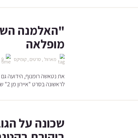
"האלמנה השחו
מופלאה
מארוול
,
סרטים
,
קומיקס
9 יולי, 2021
את נטאשה רומנוף, הידועה גם 
לראשונה בסרט "איירון מן 2" שם היא נשלחה על
ביקורת בקטנה