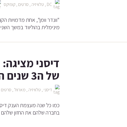
DC
,
טלוויזיה
,
סרטים
,
קומיקס
"וונדר וומן", אחת מדמויות הק
מינימלית בהוליווד במשך השני
דיסני מציגה: 
של ה3 שנים הקרובות
דיסני
,
טלוויזיה
,
מארוול
,
סרטים
,
כמו כל שנה מעצמת הענק דיסני 
בחברה שלהם את החזון שלהם 