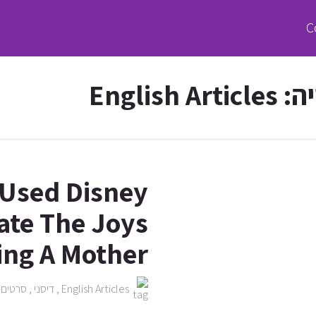
ה:
English Articles
t Used Disney
rate The Joys
ing A Mother
English Articles
,
דיסני
,
סרטים
,