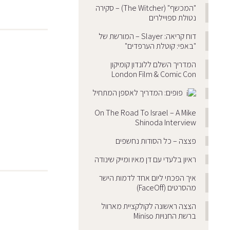
"המכשף" (The Witcher) – סקירה
נטולת ספויילרים
דוח קריאה: Slayer – המורשת של
"באפי: קוטלת הערפדים"
המדריך השלם ללונדון קומיקון
London Film & Comic Con
פופים: המדריך לאספן המתחיל
On The Road To Israel – A Mike
Shinoda Interview
פצצה – כל הסודות נחשפים
ראיון בלעדי עם דן מאיו ומייק שינודה
איך הפכתי ליום אחד לדמות הישר
מהסרטים (FaceOff)
הצצה ראשונה לקולקציית מארוול
ברשת החנויות Miniso