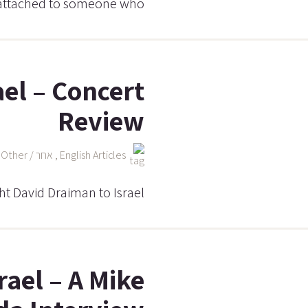
e attached to someone who
ael – Concert
Review
English Articles
,
אחר / Other
,
ht David Draiman to Israel
rael – A Mike