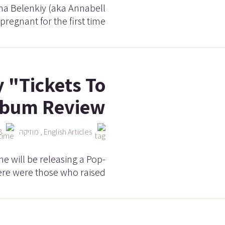
na Belenkiy (aka Annabell
 pregnant for the first time
 "Tickets To
lbum Review
English Articles
,
מוזיקה
28 ספ
 will be releasing a Pop-
ere were those who raised