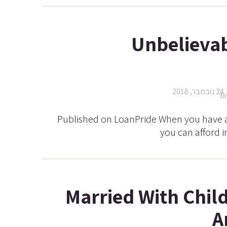
Unbelievab
24 נובמבר, 2018
Published on LoanPride When you have a
you can afford i
Married With Chil
A