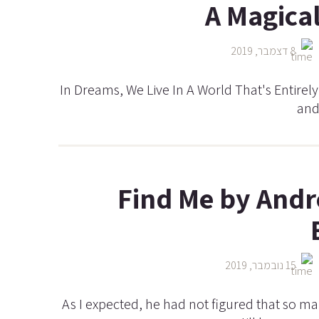
A Magica
8 דצמבר, 2019
“In Dreams, We Live In A World That's Entire
and
Find Me by Andr
15 נובמבר, 2019
“As I expected, he had not figured that so m