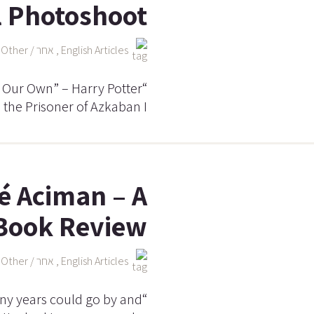
l Photoshoot
English Articles
,
אחר / Other
ly Our Own” – Harry Potter
 the Prisoner of Azkaban I
é Aciman – A
Book Review
English Articles
,
אחר / Other
any years could go by and