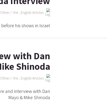
da Interview
English Articles
,
אחר / Other
,
before his shows in Israel
iew with Dan
ike Shinoda
English Articles
,
אחר / Other
,
ure and interview with Dan
Mayo & Mike Shinoda