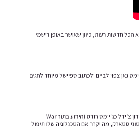
ורעם" – הסרט הרביעי של אל הרעם נדחה ל6 במאי 2022 אך לא הכל חדשות רעות, כיוון שאושר באופן רישמי
מס גאן צפוי לביים ולכתוב ספיישל מיוחד לחגים
"מלחמות השריון" (Armour Wars) – סדרת לייב אקשן חדשה בכיכובו של דון צ'ידל כג'יימס רודס (הידוע בתור War
 טוני סטארק, מה יקרה אם הטכנלוגיה שלו תיפול