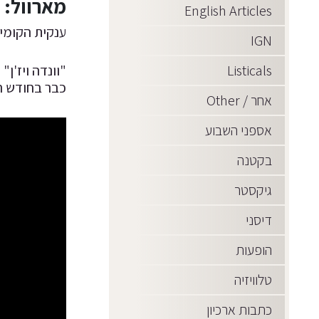
מארוול:
English Articles
ענקית הקומיק
IGN
Listicals
כבר בחודש הבא, ב15 בינואר 2021 וממה שרואים בטריילר האחרון, דיי בטוח שז
אחר / Other
אספני השבוע
בקטנה
גיקסטר
דיסני
הופעות
טלוויזיה
כתבות ארכיון