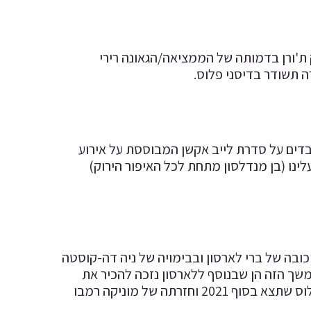
של דומיניק ת'ורן בדמותה של הממציאה/הגאונה רירי
ה תשודר בדיסני פלוס.
ובדים על סדרת לייב אקשן המבוססת על אירוע
רול החביב עלינו (בן מנדלסון מתחת לכל האיפור הירוק)
ברתי על "קפטן מארוול" אז סרט ההמשך "קפטן מארוול 2" בכיכובה של ברי לארסון ובבימויה של ניה דה-קוסטה
עניינות לגבי סרט ההמשך הזה הן שבנוסף ללארסון נזכה להכיר את
דמותה של מיס מארוול (אימאן ואלני) שגם מקבלת סדרה משלה בדיסני פלוס שתצא בסוף 2021 וחזרתה של מוניקה רמבו