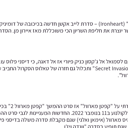
"אירון הארט" (Ironheart) – סדרת לייב אקשן חדשה בכיכובה 
ר יוצרת את חליפת השריון הכי משוכללת מאז איירון מן. הסדר
לסמואל אל ג'קסון כניק פיורי אז אל דאגה, כי דיסני פלוס ע
הקומיקס "Secret Invasion" ותכלול גם חזרה של טאלוס הסק
ול".
ואם כבר די
ואמור לצאת לקולנוע ב11 בנומבר 2022. החדשות המ
שגם תופיע בסדרה "וונדה ויז'ן.