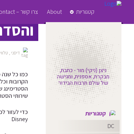
דיסני 
קטגוריות
About
צרו קשר – Contact
והסדרות של 
דיסני
,
טלווי
ניצן (ניקי) מור - כתבת,
כמו כל שנה מ
מבקרת, אספנית, ומגישה
הקרובות וכל 
של עולם תרבות הבידור
הסטרימינג של
שירותי הסטרימינג של Hulu, ה
קטגוריות
Disney
DC