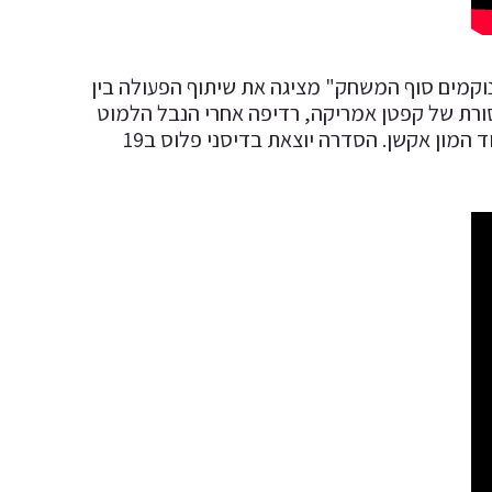
וקמים סוף המשחק" מציגה את שיתוף הפעולה בין
סורת של קפטן אמריקה, רדיפה אחרי הנבל הלמוט
זימו (דניאל בריאל) הזכור לשמצה מ"קפטן אמריקה: מלחמת האזרחים" ועוד המון אקשן. הסדרה יוצאת בדיסני פלוס ב19