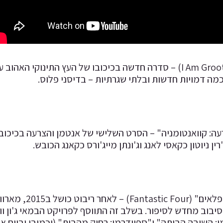
"אני גרוט" (I Am Groot) – סדרה חדשה בכיכובו של העץ התינו
מה דמויות חדשות ובלתי שגרתיות – בדיסני פלוס.
ה: קוואנטומניה" – הסרט השלישי של אנטמן והצרעה בכיכובם 
ין ניוטון כקאסי לאנג וג'ונתן מייג'ורס כקאנג הכובש.
"ארבעת המופלאי
סיבוב מחדש לסיפור. בשלב זה התווסף לפרויקט הבמאי ג'ון