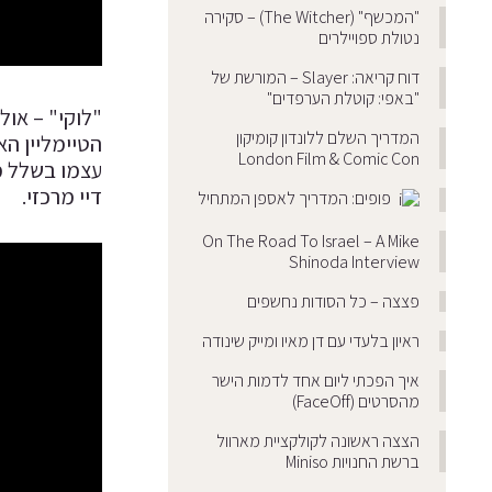
"המכשף" (The Witcher) – סקירה
נטולת ספויילרים
דוח קריאה: Slayer – המורשת של
"באפי: קוטלת הערפדים"
המדריך השלם ללונדון קומיקון
הטיימליין ה
London Film & Comic Con
עצמו בשלל מש
דיי מרכזי.
פופים: המדריך לאספן המתחיל
On The Road To Israel – A Mike
Shinoda Interview
פצצה – כל הסודות נחשפים
ראיון בלעדי עם דן מאיו ומייק שינודה
איך הפכתי ליום אחד לדמות הישר
מהסרטים (FaceOff)
הצצה ראשונה לקולקציית מארוול
ברשת החנויות Miniso