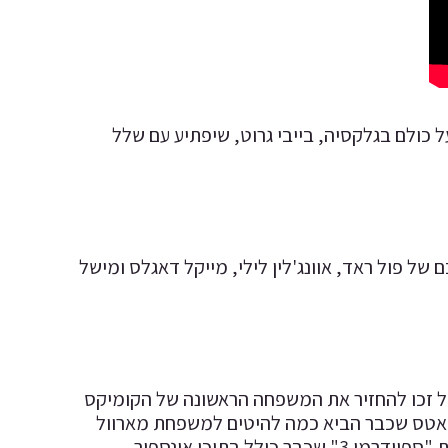
קי האהוב על כולם בגלקסיה, בייבי גרוט, שיפתיע עם שלל
של פול ראד, אוונג'לין לילי, מייקל דאגלס ומישל
ם" (Fantastic Four) – לאחר ריבוט כושל ב2015, מארוול זכו להחזיר את המשפחה הראשונה של הקומיקס
 וואטס שכבר הביא כמה להיטים למשפחת מארוול
עם "ספיידרמן: השיבה הביתה" ו"ספיידרמן: רחוק מהבית" (וכמובן יביים את "ספיידרמן 3" שכבר כולל בתוכו אינספור