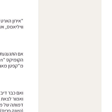
וויליאמס, אש
אם התגעגעתם 
מ"קפטן מארו
(טיונה פריס) 