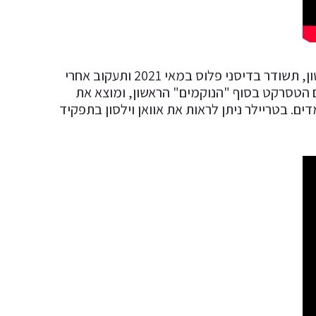
"לוקי" – אולי הפרויקט שאני אישית הכי מצפה לו, בכיכובו של טום הידלסטון, תשודר בדיסני פלוס במאי 2021 ותעקוב אחרי
ם הטסרקט בסוף "הנוקמים" הראשון, ומוצא את
ם. בטריילר ניתן לראות את אוואן וילסון בתפקיד