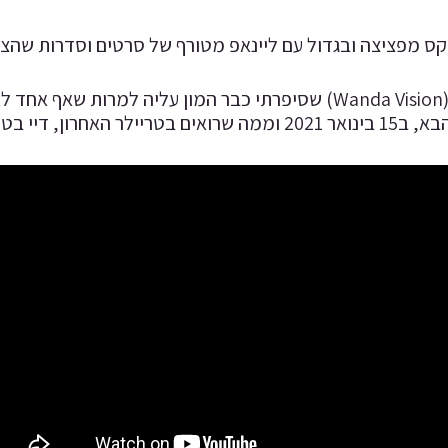
ס מפציצה ובגדול עם ליינאפ מטורף של סרטים וסדרות שהצפי
"וונדה ויז'ן" (Wanda Vision) שסיפרתי כבר המון עליה למ
את תהיה סדרה מאוד מעניינת ולא שגרתית.