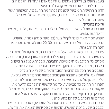
בטבע חופשיים, חלקם נאספים על ידי בני אדם לתחרויות וחלקם חיים
ועובדים לצד בני אדם בעיר שנקראת "ריים סיטי".
הדמות הראשית הוא צעיר שמנסה לפתור את ההעלמות המיסתורית של
אביו המרוחק והוא נעזר בפיקאצ'ו, הפוקימון של אבא שלו, שסובל
משכחה ורוצה להיות בלש.
אז מה בתכלס?
את הסרט אוכל לתאר בכמה מילים בלבד: חמוד, צבעוני, ילדותי, מרשים
ויזואלית ומשעשע.
הסרט חמוד מאוד ופונה לקהל צעיר (בני נוער ומטה) למרות שאפקט
הנוסטלגיה עובד על צופים שעכשיו בני 20-30 הוא לא ממש מספק את
הסחורה "הבוגרת".
עם זאת, הסרט מאוד נגיש. העלילה לא מורכבת, משחקת על מיתרי הלב
עם מערכת יחסים מורכבת בין אבא לבנו (ביותר ממובן אחד), זורקת כמה
מסרים על יחס לבעלי חיים ואיכות הסביבה, מבקרת טכנולוגיה וניסויים
ביולוגים, מביאה ייצוג עם שחקן ראשי שחור ושחקנית משנה בחורה
ומתבלים את הכל עם ההומור המוכר והאהוב של רייאן ריינולדס.
אפילו אני שלא ממש חובבת פוקימונים נמסתי מהחמידות של גרסאת
הלייב אקשן שלהם. הם נעשו בטכנולוגיית סי ג'י איי שכמותה לא ראיתי,
הפרווה היתה כל כך מציאותית וכל מה שרציתי היה לחבק וללטף את
פיקאצ'ו כי הוא פשוט כזה חמוד! גם שאר הפוקימונים היו לגמרי אדורבל
ומצחיקים, והיה קשה להתעלם מרמת ההשקעה בפרטים שכל אחד
מהדמויות והעירבוב שלהם בסט עירוני.
החסרון הגדול של הסרט טמון בפשטות של התסריט, בטוויסטים הצפויים
ובנבלים שלו. וברמה האישית, הדמות של פסיידאק הוציאה אותי מדעתי.