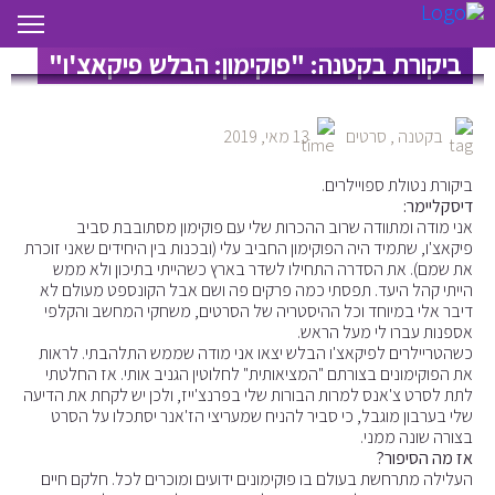
ביקורת בקטנה: "פוקימון: הבלש פיקאצ'ו"
בקטנה
,
סרטים
13 מאי, 2019
ביקורת נטולת ספויילרים.
דיסקליימר:
אני מודה ומתוודה שרוב ההכרות שלי עם פוקימון מסתובבת סביב
פיקאצ'ו, שתמיד היה הפוקימון החביב עלי (ובכנות בין היחידים שאני זוכרת
את שמם). את הסדרה התחילו לשדר בארץ כשהייתי בתיכון ולא ממש
הייתי קהל היעד. תפסתי כמה פרקים פה ושם אבל הקונספט מעולם לא
דיבר אלי במיוחד וכל ההיסטריה של הסרטים, משחקי המחשב והקלפי
אספנות עברו לי מעל הראש.
כשהטריילרים לפיקאצ'ו הבלש יצאו אני מודה שממש התלהבתי. לראות
את הפוקימונים בצורתם "המציאותית" לחלוטין הגניב אותי. אז החלטתי
לתת לסרט צ'אנס למרות הבורות שלי בפרנצ'ייז, ולכן יש לקחת את הדיעה
שלי בערבון מוגבל, כי סביר להניח שמעריצי הז'אנר יסתכלו על הסרט
בצורה שונה ממני.
אז מה הסיפור?
העלילה מתרחשת בעולם בו פוקימונים ידועים ומוכרים לכל. חלקם חיים