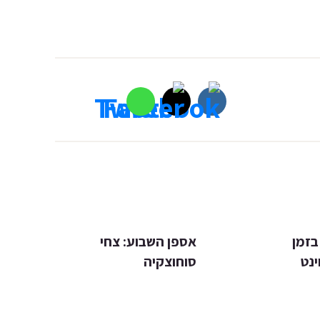
בזמן
אספן השבוע: צחי
נט
סוחוצקיה