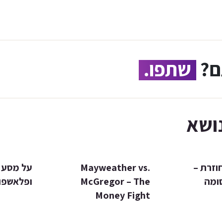
ם?
שתפו.
ושא
וזרת –
Mayweather vs.
על מסע 
ומה
McGregor – The
ופלאשפוי
Money Fight