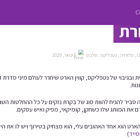
קווין הארט  F**k This Up
רת
,
טלוויזיה
,
נטפליקס
,
סלבס
5 ינואר, 2020
ות.
 סביר להניח להוות סוג של בקרת נזקים על כל ההחלטות השג
 את המותג שלו כשחקן, קומיקאי, מפיק ואיש עסקים.
 הארט הוא אחד האהובים עלי, הוא מצחיק בטירוף ויש לו את 
ייד
)