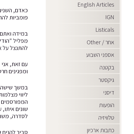
English Articles
כאדם, השנים 
IGN
פומביות להת
Listicals
במידה ואתם 
מפליל "הודלף
אחר / Other
להתנצל על א
אספני השבוע
עם זאת, אני
בקטנה
ומפגינים חרט
גיקסטר
דיסני
ליווי מצלמות
המפורסמים (ס
הופעות
שונים איתו, 
לסדרה, משולב
טלוויזיה
כתבות ארכיון
סביר להניח 