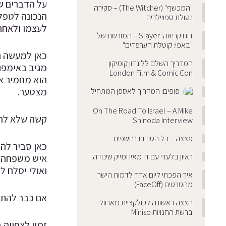
על הדברים שה
"המכשף" (The Witcher) – סקירה
הנכונה לטפל 
נטולת ספויילרים
לעצמו ולאחרי
דוח קריאה: Slayer – המורשת של
"באפי: קוטלת הערפדים"
כאן למעשה נמ
המדריך השלם ללונדון קומיקון
מגיב באימפו
London Film & Comic Con
הוא מחמיר א
מצטער.
פופים: המדריך לאספן המתחיל
On The Road To Israel – A Mike
קשה שלא לרחם
Shinoda Interview
פצצה – כל הסודות נחשפים
כאן סביר להנ
ראיון בלעדי עם דן מאיו ומייק שינודה
איש משפחה, ח
ואולי יסלח ל
איך הפכתי ליום אחד לדמות הישר
מהסרטים (FaceOff)
אם כבר להתמ
הצצה ראשונה לקולקציית מארוול
ברשת החנויות Miniso
זמין לצפייה 