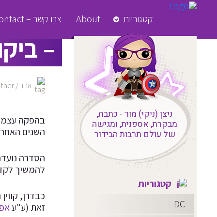
קטגוריות
About
צרו קשר – Contact
– ביקו
אחר / Other
ניצן (ניקי) מור - כתבת,
מבקרת, אספנית, ומגישה
השנים האחרונ
של עולם תרבות הבידור
הסדרה נועדה
להמשיך לקדם
קטגוריות
כבדרן, קווין
DC
זאת (ע"ע
אפס