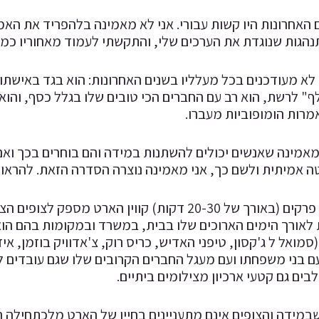
האחרונות היו קשות עבורי. אני לא מאמינה בלהפריד את האמ
נהגות שנוגדת את הערכים שלי, והתקשתי לעמוד מאחוריו כמע
לא מעודכנים בכל מעלליו בשנים האחרונות: הוא בגד באישתו 
" לרשת, הוא רב עם החברים הכי טובים שלו בגלל כסף, והוא
מרות הומופוביות מעברו.
 מאמינה שאנשים יכולים להשתנות במידה והם בוחרים בכך וא
ה אמיתית ולשם כך, אני מאמינה נוצרה הסדרה הזאת. להראות 
במשך שישה פרקים (באורך של 20-30 דקות) קווין ה
 לאורך הימים הארוכים שלו בבית, במשרד ובמקומות בהם הוא
מואל ל ג'קסון, טיפני האדיש, כריס רוק, צ'אדוויק בוזמן, אי
עם בני משפחתו ועם מעגל החברים הקרובים שלו שגם עובדים ל
ים גם קטעי ארכיון מצילומים ביתיים.
שבמידה והצופים אינם מתעניינים בחייו של הארט מלכתחילה 