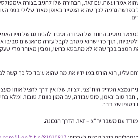
וא אמר ועשה. עם זאת, הבחירה שלו להגיב בצורה אימפולסיב
בפרשה גרמה לכך שהוא הצטייר באופן מאוד שלילי בפני העול
ם.
צא המוטיב החוזר של הסדרה וסביר להניח גם של חייו האמיתי
לסיביות, תוך כדי שהוא מסרב לקבל עזרה מהאנשים סביבו או
ת המצב בכך שהוא לא מתבטא כראוי, ומבין מאוחר מדי שעקש
 עליו, הוא הורס במו ידיו את מה שהוא עובד כל כך קשה לבנ
יח נמצא הטריק היח"צני. לצוות שלו אין דרך להציל אותו מעצמ
בר טוב ונאמן, סוס עבודה, עם המון כוונות טובות ומלא בחירו
ו בסופו של דבר.
ודד עם משבר יח"צ – זאת הדרך הנכונה.
בנטפליקס כולל תרגום לעברית:
x.com/il-en/title/81010817