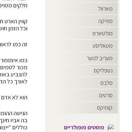
חלקים מסוימ
מארוול
מוזיקה
וכל הזמן חוש
מולטיוורס
זה כמו לראות
מטאליסט
מעריב לנוער
כמו אינספור 
מכור לסמים ש
נטפליקס
להצביע באופן
לאורך כל הד
סלבס
סרטים
הוא לא אדם ר
קומיקס
הגישה ההומופ
בה אביו חינך
פוסטים פופולריים
כוללים "ייצו