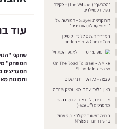
"המכשף" (The Witcher) – סקירה
נטולת ספויילרים
דוח קריאה: Slayer – המורשת של
עוד בנ
"באפי: קוטלת הערפדים"
המדריך השלם ללונדון קומיקון
London Film & Comic Con
פופים: המדריך לאספן המתחיל
שחקני "הנוק
המשחק" מש
On The Road To Israel – A Mike
Shinoda Interview
המעריצים ב
ותמונות מאח
פצצה – כל הסודות נחשפים
ראיון בלעדי עם דן מאיו ומייק שינודה
איך הפכתי ליום אחד לדמות הישר
מהסרטים (FaceOff)
הצצה ראשונה לקולקציית מארוול
ברשת החנויות Miniso