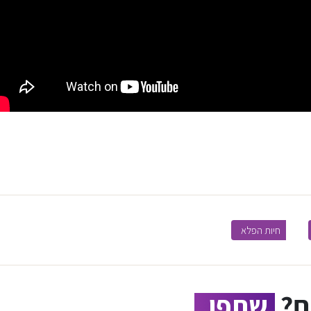
חיות הפלא
ם?
שתפו.