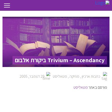
Trivium – Ascendancy ביקורת אלבום
כתבות ארכיון
,
מוזיקה
,
מטאליסט
29 דצמבר, 2005
פורסם באתר
מטאליסט