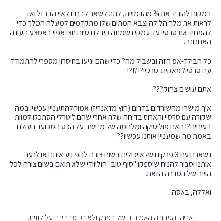
במקום להוריד את ¾ מהדמויות, לתת לשאר לברוח לאיי הברזל ואז
לראות את מלך הלילה וצבא המתים שלו מתקדמים למעלה המלך כדי
להפחיד את סרסיי עד עמקי נשמתה קיבלנו סיום חצי אפוי באמצע העונה
האחרונה.
כל הבילד-אפ הזה ובשביל מה? כדי שהם יגיעו בחיסרון מספרי להתמודד
עם סרסיי? פאקינג סרסיי?!?!?!
אתם עושים צחוק???
איך מישהו מהשורדים בדרום (חוץ מדאנריז) אמור להתעניין עכשיו במה
שקורה עם סרסיי והארוס בדיחה שלה אחרי שהם ליטרלי הסתכלו למוות
בעיניים?! האם פוליטיקה ומלחמה של מי ישב על הכס המכוער בעולם
באמת מה שמעניין אותנו עכשיו??
נשארנו עם 3 פרקים שלא יכולים בשום צורה להפתיע אותנו או לנער
אותנו וסביר להניח שיספקו "סוף טוב" הוליוודי שלא תואם בשום צורה לכל
הוייב של הסדרה הזאת.
ואללה, באסה.
אריה, הגיבורה האמיתית של הפרק ולא רק מבחינה עלילתית.