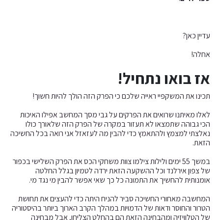
עדיין כאן?
אחלה!
אז בואו נתחיל!
תכינו את המשקפיי ראייה שלכם כי הפרק הזה הולך להיות חשוך!
לאלו מאיתנו שרואים את הפרקים על גבי מסך המחשב אפילו האיכות
הכי גבוהה שתמצאו לא תעזור במקרה של הפרק הזה שלאורך כולו
נאלצתי למצמץ ולהתאמץ כדי להבין מה לעזאזל אני רואה בכל החשיכה
הזאת.
במשך 55 ימים ולילות צילמו צוות משחקי הכס את הפרק השלישי בכפור
של צפון אירלנד וכל ההשקעה הזאת ירדה לטמיון בגלל החלטה
אומנותית להחשיך את התמונה כל כך שאי אפשר להבין מי נגד מי.
המחשבה מאחורי החשיכה סביר להניח היתה כדי להעצים את תחושת
הטרור והחוסר ודאות של הדמויות במהלך הקרב הארוך ביותר בהיסטוריה
של הטלוויזיה ומהבחינה הזאת הם בהחלט הצליחו, אבל מבחינה