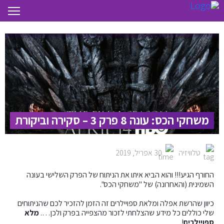
משחקי הכס: עונה 8 פרק 3 – סקירה וביקורת
טלוויזיה
30 אפריל, 2019
החורף הגיע!!! והוא הביא איתו את הניתוח של הפרק השלישי בעונה
השמינית (והאחרונה) של "משחקי הכס".
כיוון שהרשת אפלה ומלאת ספויילרים זה הזמן להזכיר לכם שהניתוחים
שלי כוללים כל מידע שהצלחתי לזכור מהצפייה בפרק ולכן….
מלא
ספויילרים
!