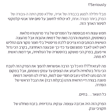
Seriously?!
מבלי חלילה לפגוע בכבודה של אריה, שללא ספק היתה ה-גיבורה של
הפרק ביותר מצורה אחת,
לא יכולתי לחשוב על סיום יותר אנטי-קלמקטי
לסיפור הארוך הזה.
חמש עונות היו מבוססות על הספרים של גרר מרטין והיו מלאות
בטוויסטים, הפתעות והרבה מוות של דמויות אהובות אבל מהעונה
השישית הכותבים היו צריכים ללכת פריסטייל בלי חומר מקור והם החליטו
לאט לאט לאבד ממונטום עד כדי כך שבעונה האחרונה, בקרב הכי גדול
איי פעם, בפרק הכי מושקע בהיסטוריה של הטלוויזיה, אף דמות ראשית
לא מתה.
מה לעזאזל?!?! היו כל כך הרבה אפשרויות להפוך את הפרק הזה לטבח
הכי גדול בטלוויזיה ולזעזע את הצופים עד עמקי נשמתם, אבל במקום
זה הם נתנו לאלפי ניצבים חסרי שם למות, הורידו לנו חמישה דמויות
משנה בצורה דיי הירואית והרגו (בקלות רבה) את הנבל הראשי של
הסדרה.
כל השאר… בחיים.
הפרק הזה היה אכזבה עצומה. ענקית. גרנדיוזית. בזבוז מוחלט של
תקציבי ענק.