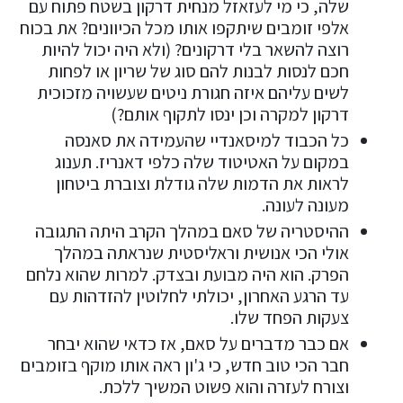
שלה, כי מי לעזאזל מנחית דרקון בשטח פתוח עם
אלפי זומבים שיתקפו אותו מכל הכיוונים? את בכוח
רוצה להשאר בלי דרקונים? (ולא היה יכול להיות
חכם לנסות לבנות להם סוג של שריון או לפחות
לשים עליהם איזה חגורת ניטים שעשויה מזכוכית
דרקון למקרה וכן ינסו לתקוף אותם?)
כל הכבוד למיסאנדיי שהעמידה את סאנסה
במקום על האטיטוד שלה כלפי דאנריז. תענוג
לראות את הדמות שלה גודלת וצוברת ביטחון
מעונה לעונה.
ההיסטריה של סאם במהלך הקרב היתה התגובה
אולי הכי אנושית וראליסטית שנראתה במהלך
הפרק. הוא היה מבועת ובצדק. למרות שהוא נלחם
עד הרגע האחרון, יכולתי לחלוטין להזדהות עם
צעקות הפחד שלו.
אם כבר מדברים על סאם, אז כדאי שהוא יבחר
חבר הכי טוב חדש, כי ג'ון ראה אותו מוקף בזומבים
וצורח לעזרה והוא פשוט המשיך ללכת.