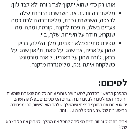
אותו רק כדי שהוא יתקוף לצד ג'ורה ולא לצד ג'ון?
מליסנדרה זורקת את השרשרת הזוהרת שלה
לרצפה, השרשרת נכבת, מליסנדרה הולכת כמה
צעדים בשלג, הופכת לזקנה, קורסת ומתה. מה
שנקרא, תודה על השירות שלך, ביי.
ספירת מתים: מלא ניצבים, מלך הלילה, בריק
שהגן על אריה, אד שהגן על סאם, ת'יאון שהגן על
בראן, ג'ורה שהגן על דאנריז, ליאנה מורמונט
כשלקחה איתה ענק, מליסנדרה מזקנה.
לסיכום:
מהפרק הראשון בסדרה, למשך שבע וחצי עונות כל מה שאנחנו שומעים
זה כמה המהלכים הלבנים הם הייצורים הכי מסוכנים בפלנטה ושהם
יביאו איתם את החורף הניצחי ושהמלך שלהם הוא היישות הכי מפחידה
בהיסטוריה של שבע הממלכות ו…. זהו?
אריה בתרגיל זריזות ידיים מצליחה לחסל את המלך ולמחוק את כל הצבא
שלו?