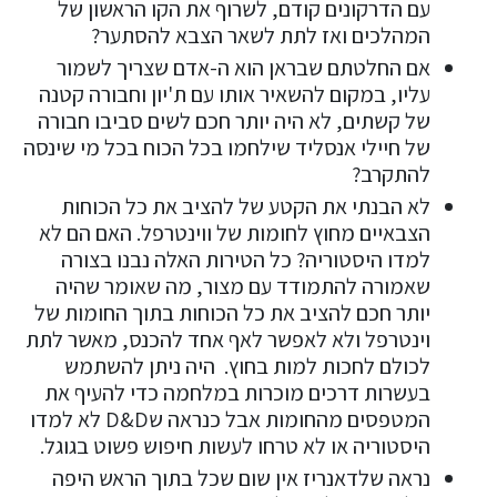
עם הדרקונים קודם, לשרוף את הקו הראשון של
המהלכים ואז לתת לשאר הצבא להסתער?
אם החלטתם שבראן הוא ה-אדם שצריך לשמור
עליו, במקום להשאיר אותו עם ת'יון וחבורה קטנה
של קשתים, לא היה יותר חכם לשים סביבו חבורה
של חיילי אנסליד שילחמו בכל הכוח בכל מי שינסה
להתקרב?
לא הבנתי את הקטע של להציב את כל הכוחות
הצבאיים מחוץ לחומות של ווינטרפל. האם הם לא
למדו היסטוריה? כל הטירות האלה נבנו בצורה
שאמורה להתמודד עם מצור, מה שאומר שהיה
יותר חכם להציב את כל הכוחות בתוך החומות של
וינטרפל ולא לאפשר לאף אחד להכנס, מאשר לתת
לכולם לחכות למות בחוץ. היה ניתן להשתמש
בעשרות דרכים מוכרות במלחמה כדי להעיף את
המטפסים מהחומות אבל כנראה שD&D לא למדו
היסטוריה או לא טרחו לעשות חיפוש פשוט בגוגל.
נראה שלדאנריז אין שום שכל בתוך הראש היפה