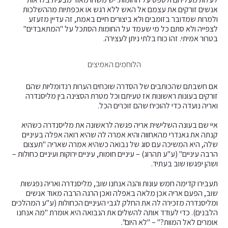
אנשים זורקים את עצמם אל האש ללא רגש או אכפתיות מההשלכות
ולמרות שמדובר בזומבים ולא ביצורים חיים באמת, זה עדיין מזעזע
לצפייה ולא סתם כל מי שעמד על החומות הסתכל על "המתאבדים"
בטרור אמיתי. זהו כוח בלתי ניתן לעצירה.
הלוחמים האמיצים
אם חשבתם שהכותבים של הסדרה שוכחים הערות רנדומליות שהם
זורקים בעונות ראשונות אז טעיתם וכל מטרת הסצינה בין מליסנדרה
ואריה נועדה כדי להוכיח שהם זוכרים הכל.
איי שם בעונה השלישית אריה פגשה לראשונה את מליסנדרה כשהיא
קנתה את גאנדרי מהאחווה והיא אמרה לה שהיא רואה אפלה בעיניים
שלה, היא המשיכה עם סוג של נבואה כשהיא אמרה שאריה "תעצום
הרבה עיניים" (ע"ע תהרוג) – עיניים חומות, עיניים ירוקות ועיניים כחולות –
ושהן יפגשו שוב בעתיד.
תעבירו קדימה חמש עונות והנה אנחנו שוב, מליסנדרה ואריה נפגשות
שוב, הפעם אריה אכן מלאה באפלה ואכן הרגה הרבה מאוד אנשים
ומליסנדרה מזכירה לה את החלק לגבי העיניים הכחולות (ע"ע המהלכים
הלבנים). כדי לעודד אותה להשלים את הנבואה היא אומרת "מה אנחנו
אומרים לאל המוות?" – "לא היום".