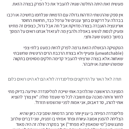
מעשית זאת היתה החלטה שגויה להעביר את כל הפרק בצורה הזאת.
אין ספק שהרגשתי הזדהות גדולה עם הדמויות שנלחמו בחשיכה או רכבו
בבהלה על דרקונים בתוך עננים של ערפל כבד, תחושת החוסר
אורינטציה הועברה בצורה מדויקת אבל וזה אבל גדול, כצופים זה מתיש
ומעיק לנסות לגשש באפלה ולהבין מה לעזאזל אנחנו רואים על המסך
במשך כמעט שעה וחצי.
הטקטיקה הכושלת הזאת גרמה לפרק להיות כמעט בלתי-צפי
(unwatchable) ומעייף ולא בצורת הרכבת הרים הריגשית שחשבתי
שאחווה אלא בצורה שרציתי להעביר קדימה חלקים מסוימים בתקווה
שמשהו ישתנה או יתבהר.
תודה לאל האור על הדרקונים ומליסנדרה לולא הם לא היינו רואים כלום
הסצינה הראשונה שהלהיבה אותי שייכת למליסנדרה שידעה בדיוק מתי
לחזור והיתה מוכנה עם תשובה לכל מי שעמד מולה: "אין צורך להוציא
אותי להורג, סר דאבוס, אני אמות לפני שהשמש תזרח".
מליסנדרה הפיחה בי עניין יותר מרוב הדמויות שסביבה כיוון שהיא
הצליחה להפגין אמונה עיוורת ופחד אמיתי בו זמנית, שני דברים שלרוב
מתנגשים ("מי שמאמין לא מפחד") אך במקרה שלה זה היה מאוד