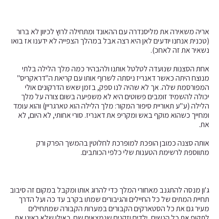
אריה משאירה את מליסנדרה עם ההאונד ומתחילה לרוץ לכיוון לא ברור
(טכנית אנחנו יודעים לאן היא רצה אבל במהלך הצפייה לא ידענו אז בואו
נשאיר את זה לאחכ).
אחת הסצנות שנועדה לטלטל אותנו ולהבהיר כמה מלך הלילה בלתי
מנוצח היתה כאשר דאנריז ניסתה לשרוף אותו עם קריאת ה"דראקריס"
המפורסמת שלה. אך לא שהיה לנו ספק, בזמן שאש הדרקונים אולי
יכולה להשמיד זומבים פשוטים היא לא משפיעה בשום צורה על מלך
הלילה (ע"ע תאוריית סיפור המקור: מלך הלילה הוא טארגריין) והוא עומד
ומחייך כשהוא מוקף באש ומקריפ את דאנריז. סורי אחותי, לא היום, לא
את.
אותה סצנה כמובן הופכת למופרכת לחלוטין בהמשך הפרק ורק
מתווספת לרשימת הטענות שלי כלפי הכותבים.
ג'ון מנסה להתגנב מאחורי המלך כדי להרוג אותו ומקבל במקום זה סיבוב
תחיית המתים של כל החיילים והגיבורים שמתו בקרב עד כה ועל הדרך
מעיר גם את כל הסטארקים הקבורים במערות הקבורה שמתחילים
לתקוף את כל הנשים, ילדים וזקנים שנמצאים שם. כאילו שלא ראינו את