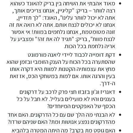
מאוד אהבתי את השיחה בין בריק להאונד כשהוא
רצה לוותר – בריק: "קליגיין, אנחנו צריכים אותך,
אתה לא יכול לוותר עלינו", האונד: "לך תזדיין,
אנחנו לא יכולים לנצח אותם. אתה לא רואה את זה
זונה מטומטמת, אנחנו נלחמים במוות! אי אפשר
לנצח מוות", בריק: "תגיד לה את זה!" ומצביע על
אריה נלחמת בכל הכוח.
דקת דומייה לכבוד ליידי ליאנה מורמונט
שהסתערה בכל הכוח על הענק הזומבי ובזמן שהוא
מחץ את עצמותיה הקטנות למוות היא דקרה אותו
בעין והרגה אותו. אם למות במשחקי הכס, אז זאת
ה-דרך.
דאנריז וג'ון בזבזו חצי פרק לרכב על דרקונים
בעננים והיו לא מועילים בעליל. לא חבל על כל
הכסף של האפקטים המיוחדים?
לא הבנתי מה הלך שם עם כל הדרקונים. האם אחד
מהדרקונים נפצע אנושות ומת? האם שניהם שרדו?
האם גוסט מת בקרב? מה היתה המטרה בלהביא