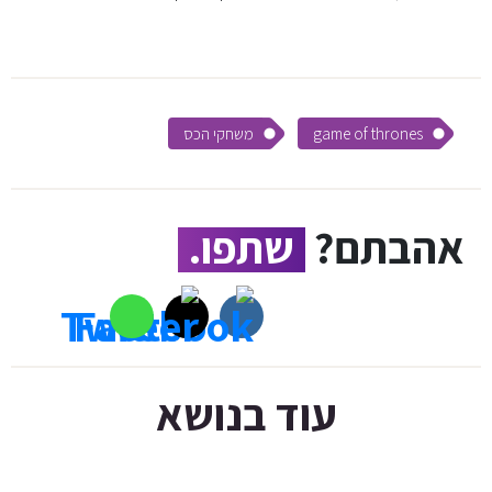
game of thrones
משחקי הכס
אהבתם?
שתפו.
עוד בנושא