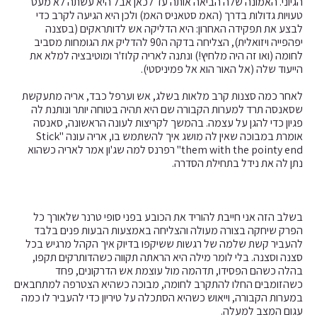
הגיוני. האמונה שלה הביאה אותה עד לכאן אבל היא עשתה לא מעט
טעויות גדולות בדרך (האמ סטאניס האמ) ולכן היא הגיעה לקרב כדי
לבצע את תפקידה האחרון: היא הדליקה אש לדותראקים (בסצנה
יפהפייה ויזואלית), הצליחה בדקה ה90 להדליק את הגומחות מסביב
לחומה (ואו זה היה מלחיץ!) ונתנה לאריה קלוז'ר ומוטיבציה למלא את
הייעוד שלה (אל האור הוא אל פמיניסטי).
לאחר כמה סצנות קרב מלאות בשלג, אש וערפל כבד, אריה מתעקשת
שסאנסה תרד למערות הקבורה שם היא תהיה בטוחה יותר ונותנת לה
פגיון כדי להגן על עצמה. בהמשך לקריצות לעונה הראשונה, סאנסה
אומרת במבוכה שאין לה מושג איך להשתמש בו, אריה עונה "Stick
them with the pointy end" רפרנס למה שג'ון אמר לאריה כשהוא
נתן לה את נידל בתחילת הסדרה.
בשלב הזה אני חייבת להוריד את הכובע בפני סופי טרנר שלאורך כל
הפרק שיחקה בצורה מעולה והצליחה באמצעות הבעות פנים בלבד
להעביר קשת שלמה של רגשות ששיקפו בדיוק איך הקהל מרגיש בכל
סצנה וסצנה.
בלי לומר מילה היא הראתה תקווה כשהדותרקים תקפו,
בהלה כשהם הפסידו, תדהמה מול עוצמת אש הדרקונים, פחד
כשהזומבים החלו להתקרב לחומה, מבוכה כשהיא הצטרפה למתחבאים
במערות הקבורה, וייאוש כשהיא הסתכלה על טיריון כדי להעביר לו כמה
עגום המצב למעלה.