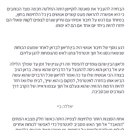
הבחירה להעביר את סאנסה לוקיישן היתה החלטה חכמה מצד הכותבים
כי היא אפשרה להראות מעט קשרים אנושים בין כל הלחימות בחוץ,
במיוחד עם דגש על חיבור אמיתי עם טיריון שגרם לצופים לקוות שאולי הם
יחזרו להיות ביחד יום אחד אם הם לא ימותו.
רגע נוסף של חיבור אנושי היה בין ת'יאון לבראן לאחר שמעט הכוחות
שנשארו נסגו אל תוך וינטרפל ונתנו לאש מהגומחות להגן עליהם.
ת'יאון הבין שהם עומדים להפסיד וזה רק עניין של זמן עד שמלך הלילה
יגיע אל בראן והוא ניסה להתנצל על הדברים שהוא עשה. בראן הגיב
בצורה הכי אנושית שלו עד כה ואמר לת'יאון שכל הדברים שהוא עשה
הביאו אותו בחזרה לווינטרפל, למקום בו הוא שייך, לבית שלו ואז חזר
להיות הדמות ההזויה שהוא ונעלם אל תוך עצמו וראייה של הקרב דרך
העורבים שבסביבה.
יאללה ביי
אחת הסצנות היותר מלחיצות לצפייה היתה כאשר חלק מצבא המתים
"התאבד" אל תוך האש מסביב לוינטרפל כדי לאפשר לכוחות אחרים
לעלות מעליהם ולטפס על החומות. יש משהו מאוד מבעית בלראות