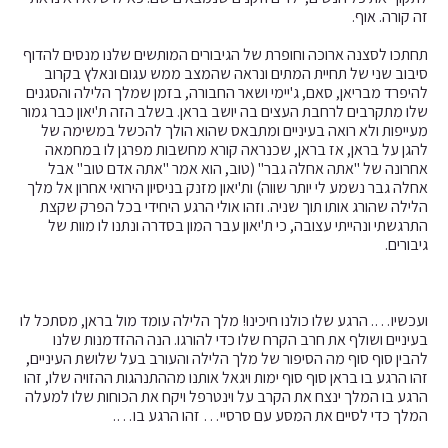
זה קורה. אוף.
תחתכו לסצנה ארוכה וחופרת של הגיבורים המותשים שלנו מנסים להדוף
סיבוב שני של תחיית המתים ונראה שהמצב ממש עגום ונאלץ בקרוב
להיפרד מבריאן, סאם, ג'יימי ושאר החבורה, בזמן שמלך הלילה והסגנים
שלו מתקרבים לרחבת העצים בה יושב בראן. בשלב הזה ת'יאון כבר גמור
מעייפות ולא רואה בעיניים ומתבאס שהוא הולך להכשל במשימה של
להגן על בראן, אז בראן, שכנראה קורא מחשבות מפרגן לו במחמאה
אחרונה של "אתה אחלה גבר" (טוב, הוא אמר "אתה אדם טוב" אבל
אחלה גבר נשמע לי יותר שווה) ות'יאון מזנק בניסיון הירואי אחרון אל מלך
הלילה שהורג אותו תוך שניה. וזהו אולי הרגע היחידי בכל הפרק שקצת
התרגשתי ונהייתי עצובה, כי ת'יאון עבר המון בסדרה ונתנו לו מוות של
גיבורים.
ועכשיו…. הרגע שלו כולנו חיכינו! מלך הלילה עומד מול בראן, מסתכל לו
בעיניים ושולף את חרב הקרח שלו כדי להורגו. הנה ההזדמנות שלנו
להבין סוף סוף מה הסיפור של מלך הלילה והעורב בעל שלושת העיניים,
זהו הרגע בו בראן סוף סוף ימות ויגאל אותנו מההתנהגות ההזויה שלו, זהו
הרגע בו המלך ינצח את הקרב על וינטרפל ויקח את הכוחות שלו למעלה
המלך כדי לסיים את המסע עם סרסיי… זהו הרגע בו….