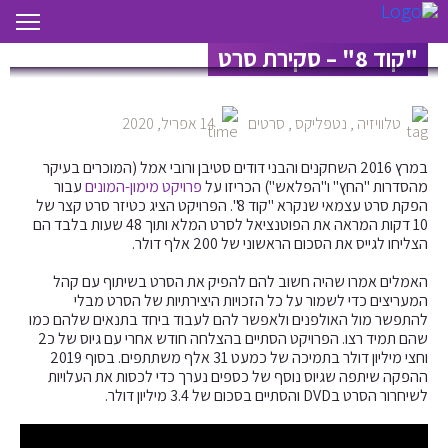
"קוד 8" – סקירת סרט
טלוויזיה
,
נטפליקס
,
סרטים
14 אפריל, 2020
במרץ 2016 השחקנים והבני דודים סטיבן ורובי אמל (המוכרים בעיקר
מהסדרות "החץ" ו"הפלאש") הכריזו על
פרויקט מימון-המונים
עבור
הפקת סרט עצמאי שנקרא "קוד 8". הפרויקט הציג כטיזר סרט קצר של
10 דקות המראה את הפוטנציאל לסרט המלא ותוך 48 שעות בלבד הם
הצליחו לגייס את הסכום הראשוני של 200 אלף דולר.
האמלים אמרו שהיה חשוב להם להפיק את הסרט בשיתוף עם קהל
המעריצים כדי לשמור על כל הזכויות היצירתיות של הסרט מבלי
להתפשר מול האולפנים ולאפשר להם לעבוד ביחד בתנאים שלהם כמו
שהם תמיד רצו. הפרויקט הסתיים בהצלחה חודש אחרי עם גיוס של כ2
וחצי מיליון דולר בתמיכה של כמעט 31 אלף משתתפים. בסוף 2019
ההפקה שיתפה שגיוס נוסף של כספים נערך כדי לכסות את העלויות
לשיחרור הסרט בDVD והסתיים בסכום של 3.4 מיליון דולר.