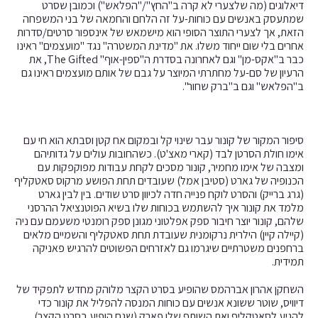
דיאלוגים (מה שלצערי לא קרה ב"החץ"/"הפלאש") וכמובן שסרט
שמתעסק באנשים עם כוחות-על זה הלחם והחמאה של בני המשפחה
הזאת, אך לצערי התוצר הסופי הוא מישמאש של אינספור סרטים/סדרות
אחרים בלי שום ייחוד משלו. את "מדינת המשטרה" נגד "מועצמים" ראינו
כבר ב"אקס-מן" וגם לאחרונה בסדרת ה"ספין-אוף" The Gifted, את
הרעיון של סם-על מחתרתי המיוצר על גבם של אותם מועצמים ראינו גם
ב"הפלאש" וגם ב"ברק שחור".
סיפור המקור של קונור עבר שינוי קל ובמקום אח קטן וסבתא הוא חי עם
אימו חולת הסרטן לבד (קארי מאצ'ט). כשהחובות עולים על גדותיהם
ומצבה של אימו מחמיר, קונור מסכים לקחת עבודות מפוקפקות עם
הכנופיה של גארט (סטיבן אמל) שעובדים תחת הפושע מרקוס סאטקליף
(גרג ברייק) והסרט לוקח פנייה חדה לכיוון סרט שודים. בין לבין גארט
מלמד את קונור איך להשתמש בכוחות שלו בשיא הפוטנציאל ההרסני
שלהם, קונור יוצר חיבור ספק אפלטוני מגונן ספק רומנטי משעמם עם ניה
(קיילה קיין) הילרית נרקומנית שעובדת תחת סאטקליף והשמיים מלאים
ברחפנים משטרתיים שיגרמו גם לאזרחים הפשוטים להרגיש פאניקה
תמידית.
השחקן אהרון אברהמס שהופיע בסרט הקצר מלוהק מחדש לתפקיד של
דיוויס, שוטר ששונא אנשים עם כוחות המנסה להפליל את קונור כדי
להגיע לסאטקליף ואת השותף שלו פארק (שגם הופיע בסרט הקצר)