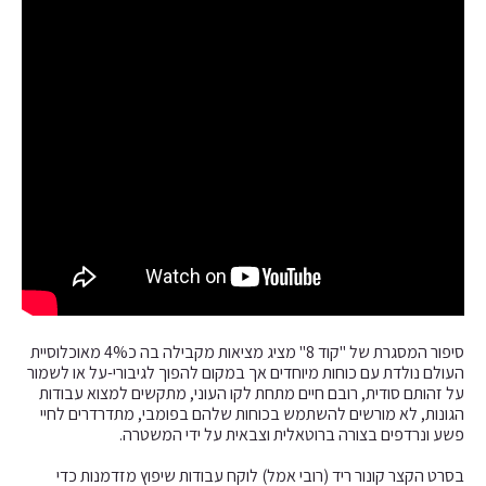
סיפור המסגרת של "קוד 8" מציג מציאות מקבילה בה כ4% מאוכלוסיית
העולם נולדת עם כוחות מיוחדים אך במקום להפוך לגיבורי-על או לשמור
על זהותם סודית, רובם חיים מתחת לקו העוני, מתקשים למצוא עבודות
הגונות, לא מורשים להשתמש בכוחות שלהם בפומבי, מתדרדרים לחיי
פשע ונרדפים בצורה ברוטאלית וצבאית על ידי המשטרה.
בסרט הקצר קונור ריד (רובי אמל) לוקח עבודות שיפוץ מזדמנות כדי