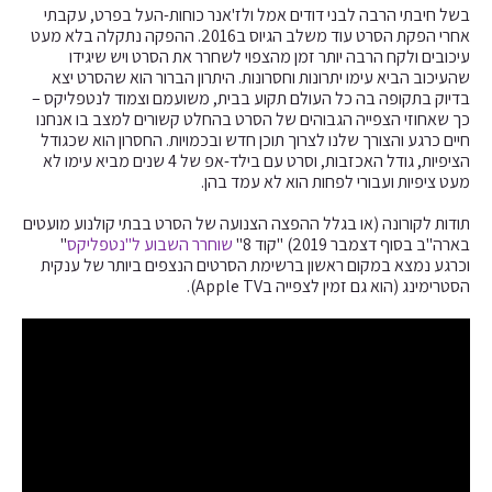
בשל חיבתי הרבה לבני דודים אמל ולז'אנר כוחות-העל בפרט, עקבתי
אחרי הפקת הסרט עוד משלב הגיוס ב2016. ההפקה נתקלה בלא מעט
עיכובים ולקח הרבה יותר זמן מהצפוי לשחרר את הסרט ויש שיגידו
שהעיכוב הביא עימו יתרונות וחסרונות.
היתרון הברור הוא שהסרט יצא
בדיוק בתקופה בה כל העולם תקוע בבית, משועמם וצמוד לנטפליקס –
כך שאחוזי הצפייה הגבוהים של הסרט בהחלט קשורים למצב בו אנחנו
חיים כרגע והצורך שלנו לצרוך תוכן חדש ובכמויות.
החסרון הוא שכגודל
הציפיות, גודל האכזבות, וסרט עם בילד-אפ של 4 שנים מביא עימו לא
מעט ציפיות ועבורי לפחות הוא לא עמד בהן.
תודות לקורונה (או בגלל ההפצה הצנועה של הסרט בבתי קולנוע מועטים
בארה"ב בסוף דצמבר 2019) "קוד 8"
שוחרר השבוע ל"נטפליקס
"
וכרגע נמצא במקום ראשון ברשימת הסרטים הנצפים ביותר של ענקית
הסטרימינג (הוא גם זמין לצפייה בApple TV).