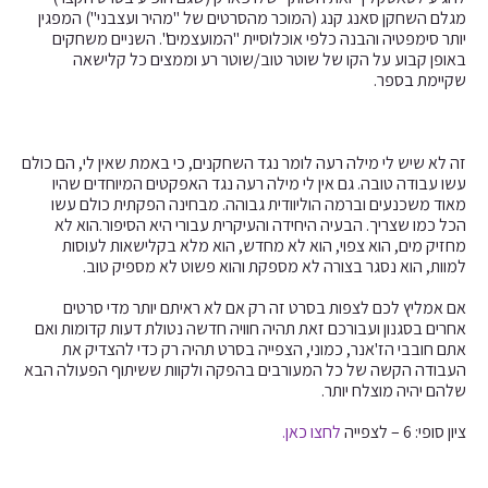
מגלם השחקן סאנג קנג (המוכר מהסרטים של "מהיר ועצבני") המפגין
יותר סימפטיה והבנה כלפי אוכלוסיית "המועצמים". השניים משחקים
באופן קבוע על הקו של שוטר טוב/שוטר רע וממצים כל קלישאה
שקיימת בספר.
זה לא שיש לי מילה רעה לומר נגד השחקנים, כי באמת שאין לי, הם כולם
עשו עבודה טובה. גם אין לי מילה רעה נגד האפקטים המיוחדים שהיו
מאוד משכנעים וברמה הוליוודית גבוהה. מבחינה הפקתית כולם עשו
הכל כמו שצריך. הבעיה היחידה והעיקרית עבורי היא הסיפור.הוא לא
מחזיק מים, הוא צפוי, הוא לא מחדש, הוא מלא בקלישאות לעוסות
למוות, הוא נסגר בצורה לא מספקת והוא פשוט לא מספיק טוב.
אם אמליץ לכם לצפות בסרט זה רק אם לא ראיתם יותר מדי סרטים
אחרים בסגנון ועבורכם זאת תהיה חוויה חדשה נטולת דעות קדומות ואם
אתם חובבי הז'אנר, כמוני, הצפייה בסרט תהיה רק כדי להצדיק את
העבודה הקשה של כל המעורבים בהפקה ולקוות ששיתוף הפעולה הבא
שלהם יהיה מוצלח יותר.
ציון סופי: 6 – לצפייה
לחצו כאן.