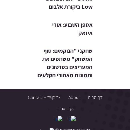
Low ביקורת אלבום
אספן השבוע: אורי
איזאק
שחקני "הנוקמים: סוף
המשחק" משתפים את
המעריצים בסרטונים
ותמונות מאחורי הקלעים
דף הבית
About
צרו קשר – Contact
עקבו אחריי: