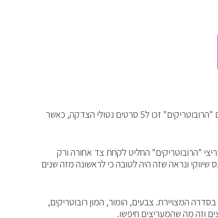
במסגרת המגמה ההוליוודית של לסחוט כל פרנצ'ייז עד טיפת המיץ האחרונה, גם "הרובוטריקים" זכו ל5 סרטים נטולי הצדקה, כאשר
ריצי "הרובוטריקים" החליט לקחת צד אחורה ורק
יווקי ונראה שזה היה לטובה כי לראשונה מזה שנים
 בסדרה המצויירת. צבעים, הומור, המון רובוטריקים,
ים וזה מה שהמעריצים חיפשו.