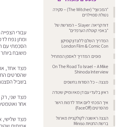
"המכשף" (The Witcher) – סקירה
נטולת ספויילרים
דוח קריאה: Slayer – המורשת של
"באפי: קוטלת הערפדים"
עבורי הצפייה 
ומתן נפח לדמ
המדריך השלם ללונדון קומיקון
הסכמתי עם חב
London Film & Comic Con
משובח ביותר המלא בלהיטים משנות
פופים: המדריך לאספן המתחיל
On The Road To Israel – A Mike
מצד אחד, אהב
Shinoda Interview
שהסרטים החלו
בשביל הסצנות
פצצה – כל הסודות נחשפים
ראיון בלעדי עם דן מאיו ומייק שינודה
מצד שני, רק 
איך הפכתי ליום אחד לדמות הישר
אחר ואוטמטית
מהסרטים (FaceOff)
הצצה ראשונה לקולקציית מארוול
מצד שלישי, א
ברשת החנויות Miniso
אמיתית שהיתה