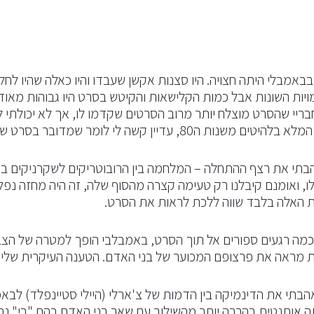
בבאמבלי היתה חצויה. היו סצנות אקשן שעבדו והיו כאלה שהיו לח
ויות השונות אבל כמות הקלישאות והקיטש בסרט היו גבוהות מאוד 
ריי שהסרט מוצלח יותר מרוב הסרטים שקדמו לו, אך לא יכולתי 
 ה80, עדיין קשה לי לומר שמדובר בסרט שהוא לא יותר מסביר.
תי את רצף ההתחלה – המלחמה בין הרובוטריקים לשקרניקים בסייב
, ואומנם קיבלנו רק טעימה קצרה מהסוף שלה, זה היה מחזה נפל
 האלה בלבד שווה ללכת לראות את הסרט.
כמה רגעים ספורים אל תוך הסרט, באמבלבי הופך למטרה של הצ
 מראה את פרצופם המכוער של בני האדם. הטענה העיקרית שלי ה
הבתי את הדינמיקה בין הדמות של צ'ארלי (היילי סטיינפלד) לבאמ
 אותנטית בהרבה יותר מהשילוב עם שאר בני האדם בהם "בי" נ