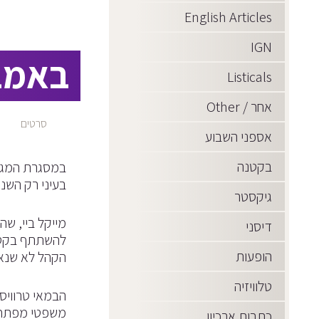
English Articles
IGN
באמבל
Listicals
אחר / Other
סרטים
אספני השבוע
בקטנה
בעיני רק השני
גיקסטר
מייקל ביי, שה
דיסני
להשתתף בקטנה
הופעות
הקהל לא שנא
טלוויזיה
הבמאי טרוויס 
משפטי מפתח, 
כתבות ארכיון