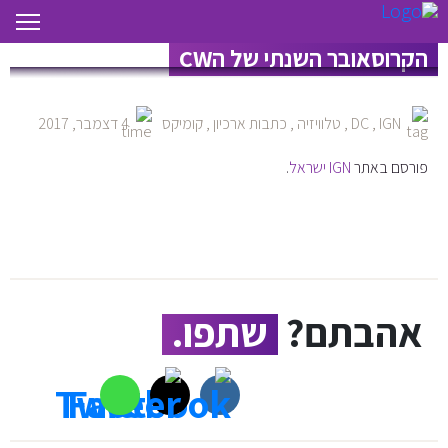
"משבר בכדור הארץ איקס" – ביקורת
הקרוסאובר השנתי של הCW
IGN
,
DC
,
טלוויזיה
,
כתבות ארכיון
,
קומיקס
4 דצמבר, 2017
פורסם באתר
IGN ישראל
.
אהבתם?
שתפו.