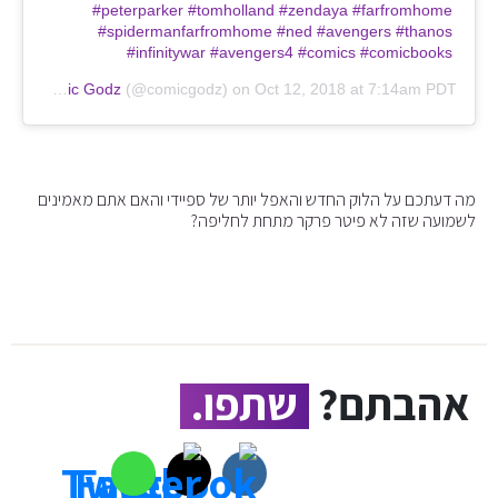
#peterparker #tomholland #zendaya #farfromhome
#spidermanfarfromhome #ned #avengers #thanos
#infinitywar #avengers4 #comics #comicbooks
ed by
Comic Godz
(@comicgodz) on
Oct 12, 2018 at 7:14am PDT
מה דעתכם על הלוק החדש והאפל יותר של ספיידי והאם אתם מאמינים
לשמועה שזה לא פיטר פרקר מתחת לחליפה?
אהבתם?
שתפו.