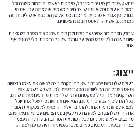
מתשטשטים בין מי גיבור ומי נבל, מי דמות ראשית ומי דמות משנה וכל
דמות היא עולם ומלואו מה שיוצר חיבור מעמיק או לפחות עניין אמיתי
בגורלן בין אם היא מרכזית ומורכבת כמו אליסון הכוכבת או שולית וזניחה
כמו אגנס, אשת הדונאטס חובבת הציפורים.
עבורי, נוצר חיבור אמיתי עם כולם ולכן היה משהו מאוד מספק כשסצנות
סיום העונה כללו מבט מהיר על גורלם של כל הדמויות, בלי להזניח אף
אחד.
ייצוג
:
בעולם שלנו כיום ייצוג זה נושא חם, הקהל רוצה לראות את עצמו בדמויות
ומאס בשבלונות ההוליוודיות הסטנדרטיות ולכן, בשקט בשקט, צוות
השחקנים המגוון כלל ספקטרום ענקי של דמויות מרקעים אתנים שונים,
בכל הגדלים, הצבעים, המינים, הגילאים והזהויות כדי שכל אחד יוכל
למצוא לפחות דמות אחת להתחבר אליה. הדמויות לא צעקו את המגדר
או הזהות שלהם, הם לא עצרו כדי לציין בפני הצופים עם שלט ניאון שהם
מורכבים אלא פשוט נתנו לכל דמות את המרחב הבטוח להיות עצמה
בצורה טבעית והומוגנית, כמו בעולם האמיתי וזה היה מרענן לצפייה.