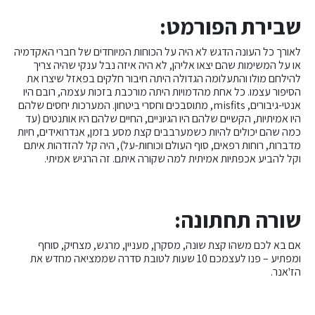
שבירת הפורמט:
לאורך כל העונה הדגש לא היה על הכוחות המיוחדים של חברי האקדמיה
או על המשימות שהם יצאו אליהן, לא היה איזה נבל ענקי שהיה צריך
להילחם מולו והתעלומה הגדולה היתה חיבור חלקים בפאזל שיצרו את
הסיפור עצמו. כל אחת מהדמויות היתה מורכבת בזכות עצמה, רובם היו
אנטי-גיבורים, misfits, מתוסבכים וחסרי ביטחון. המערכות יחסים שלהם
היו אמיתיות, הקשיים שלהם היו הגיוניים, החיים שלהם היו אותנטים (עד
כמה שהם יכולים להיות כשמערבבים קצת מסע בזמן, אנדרואידים, חיות
מדברות, רוחות רפאים, סוף העולם וכוחות-על), היה קל להזדהות איתם
וקל להביע אכפתיות אמיתית למה שקורה איתם. זה הרגיש אמיתי.
שורה תחתונה:
אם בא לכם משהו קצת שונה, מסקרן, מעניין, מרגש, מצחיק, סוחף
ומפתיע – פנו לעצמכם 10 שעות לטובת סדרה שממציאה מחדש את
הז'אנר.