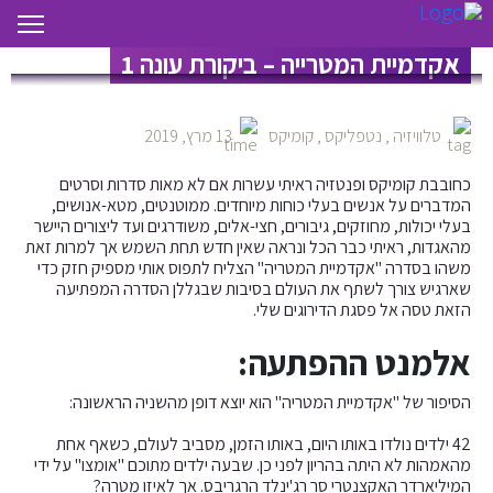
אקדמיית המטרייה – ביקורת עונה 1
טלוויזיה
,
נטפליקס
,
קומיקס
13 מרץ, 2019
כחובבת קומיקס ופנטזיה ראיתי עשרות אם לא מאות סדרות וסרטים
המדברים על אנשים בעלי כוחות מיוחדים. ממוטנטים, מטא-אנושים,
בעלי יכולות, מחוזקים, גיבורים, חצי-אלים, משודרגים ועד ליצורים היישר
מהאגדות, ראיתי כבר הכל ונראה שאין חדש תחת השמש אך למרות זאת
משהו בסדרה "אקדמיית המטריה" הצליח לתפוס אותי מספיק חזק כדי
שארגיש צורך לשתף את העולם בסיבות שבגללן הסדרה המפתיעה
הזאת טסה אל פסגת הדירוגים שלי.
אלמנט ההפתעה:
הסיפור של "אקדמיית המטריה" הוא יוצא דופן מהשניה הראשונה:
42 ילדים נולדו באותו היום, באותו הזמן, מסביב לעולם, כשאף אחת
מהאמהות לא היתה בהריון לפני כן. שבעה ילדים מתוכם "אומצו" על ידי
המיליארדר האקצנטרי סר רג'ינלד הרגריבס. אך לאיזו מטרה?