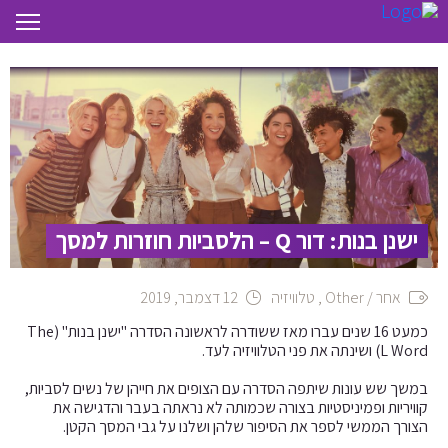
ישנן בנות: דור Q – הלסביות חוזרות למסך
אחר / Other
,
טלוויזיה
12 דצמבר, 2019
כמעט 16 שנים עברו מאז ששודרה לראשונה הסדרה "ישנן בנות" (The
L Word) ושינתה את פני הטלוויזיה לעד.
במשך שש עונות שיתפה הסדרה עם הצופים את חייהן של נשים לסביות,
קוויריות ופמיניסטיות בצורה שכמותה לא נראתה בעבר והדגישה את
הצורך הממשי לספר את הסיפור שלהן ושלנו על גבי המסך הקטן.