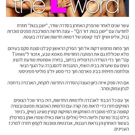
עשר שנים לאחר שהפרק האחרון בסדרה שודר, "ישנן בנות" חוזרת
לתודעה עם "ישנן בנות: דור הQ" – עונה חדשה המורכבת מפנים מוכרות
(בת', אליס ושיין) לצד קאסט של דמויות חדשות ואג'נדה בועטת.
תוך פחות מחמש דקות אל תוך הפרק הראשון קיבלנו סצנת סקס בעירום
מלא שכוללת גם את המתנה החודשית מאמא טבע, אזכור ל"Times
Up" תוך כדי הטרדה רנדומלית ברחוב, בחירה אסתטית מודעת להציג
נשים עם שיערות בבית השחי, התנגדות להסגברה על הגוף הנשי
ומלחמה חזיתית בביג פארמה תוך כדי מסע יח"צ פוליטי פמיניסטי.
אם היה ספק איזה כיוון העונה/הסדרה החדשה לוקחת, האג'נדה נדחפה
לגרון עמוק ומהר.
אך עם כל הכבוד לאג'נדה ולדמויות החדשות, היה ברור שכל הצופים
הותיקים חזרו כדי לראות מה קורה עם הדמויות האהובות מפעם ובצורה
קסומה ובלתי מוסברת השחקניות הותיקות קתרין מונינג (שיין), ג'ניפר
בילס (בת' פורטר) ולישה היילי (אליס) נראות כאילו שמרו אותן בפורמלין
בעשור האחרון והן נראות רעננות, אנרגטיות ומוכנות לקפוץ חזרה למרכז
העניינים.