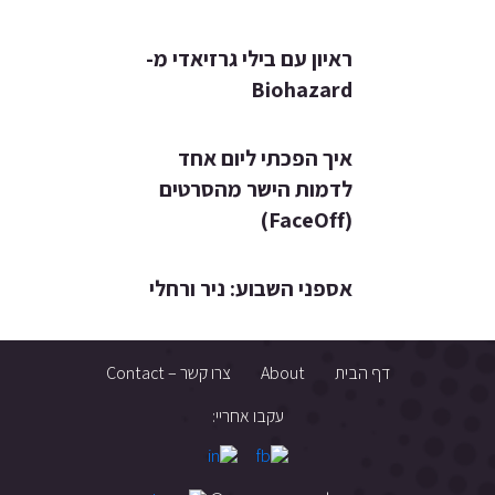
ראיון עם בילי גרזיאדי מ-
Biohazard
איך הפכתי ליום אחד
לדמות הישר מהסרטים
(FaceOff)
אספני השבוע: ניר ורחלי
דף הבית
About
צרו קשר – Contact
עקבו אחריי: