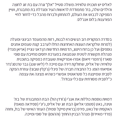
לאליס יש תוכנית טלוויזיה משלה סטייל "אלן" וגרה עם בת זוג לחוצה
והילדים שלה, בת' מתמודדת לראשות העיר ומגדלת בת מתבגרת, ושיין
הספיקה לכבוש את העולם, להתחתן ולברוח מהכל כדי לחזור לחיי
הפורענות בלוס אנג'לס.
בסדרה המקורית רוב הנשים היו לבנות, רזות מהמעמד הבינוני ומעלה
(למרות שלקראת העונות האחרונות החלו לערבב קצת טעמים אתנים
נוספים) ועל כן ברוח הייצוג, הדמויות החדשות הן דאני נונייז (אריאן מנדי)
מנהלת תקשורת לטינית שנמצאת במערכת יחסים מחייבת עם סופי
סוארז (רוזמרי זייאס) אפרו-אמריקאית שעובדת כמפיקה בתוכנית
טלוויזיה של אליס, שחולקת דירה עם מייכה לי (ליאו שנג) גבר טרנסג'נדר
אסייאתי הומו. כל החבורה חברה של פינלי (ג'קלין טובוני) עוזרת הפקה
לסבית שמייצגת כל סטראוטיפ אפשרי כשהיא מציגה את עצמה
כ"לסבית מסורתית עם כלי עבודה".
דמויות נוספות כוללות את אנג'י (ג'ורדן הול) הבת המתבגרת של בת'
וטינה, נאט (סטפני אליאן) הבת זוג של אליס, ג'יג'י (ספידאה מואפי)
האקסית של נאט, פירס (בראיין מייקל סמית') העוזר האישי של בת', וחוזה
(פרדי מאיירס) מנהל הבניין החתיך (וההומו) של סופי ומייכה.