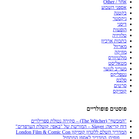
אחר / Other
אספני השבוע
בקטנה
גיקסטר
דיסני
הופעות
טלוויזיה
כתבות ארכיון
מארוול
מוזיקה
מולטיוורס
מטאליסט
מעריב לנוער
נטפליקס
סלבס
סרטים
קומיקס
פוסטים פופולריים
"המכשף" (The Witcher) – סקירה נטולת ספויילרים
דוח קריאה: Slayer – המורשת של "באפי: קוטלת הערפדים"
המדריך השלם ללונדון קומיקון London Film & Comic Con
פופים: המדריך לאספן המתחיל