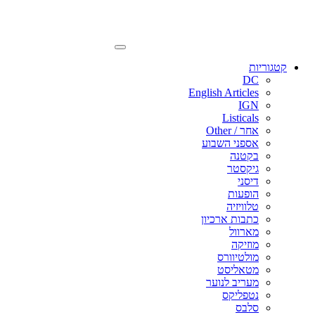
קטגוריות
DC
English Articles
IGN
Listicals
אחר / Other
אספני השבוע
בקטנה
גיקסטר
דיסני
הופעות
טלוויזיה
כתבות ארכיון
מארוול
מוזיקה
מולטיוורס
מטאליסט
מעריב לנוער
נטפליקס
סלבס